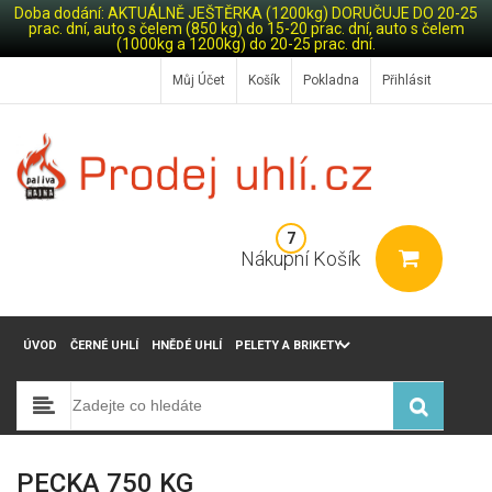
Doba dodání: AKTUÁLNĚ JEŠTĚRKA (1200kg) DORUČUJE DO 20-25
prac. dní, auto s čelem (850 kg) do 15-20 prac. dní, auto s čelem
(1000kg a 1200kg) do 20-25 prac. dní.
Můj Účet
Košík
Pokladna
Přihlásit
7
Nákupní Košík
ÚVOD
ČERNÉ UHLÍ
HNĚDÉ UHLÍ
PELETY A BRIKETY
PECKA 750 KG