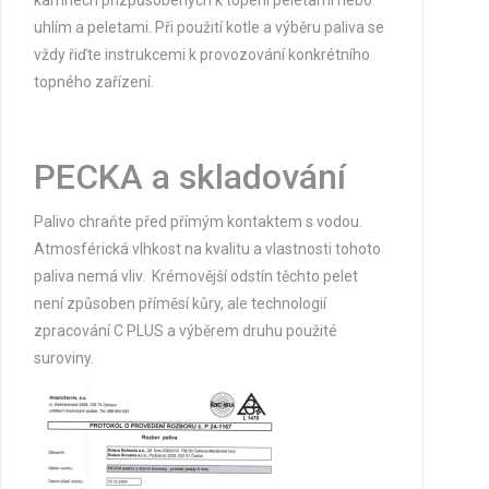
kamnech přizpůsobených k topení peletami nebo
uhlím a peletami. Při použití kotle a výběru paliva se
vždy řiďte instrukcemi k provozování konkrétního
topného zařízení.
PECKA a skladování
Palivo
chraňte
před přímým kontaktem s vodou.
Atmosférická vlhkost na kvalitu a vlastnosti tohoto
paliva nemá vliv. Krémovější
odstín
těchto pelet
není způsoben příměsí kůry, ale technologií
zpracování C PLUS a výběrem druhu použité
suroviny.