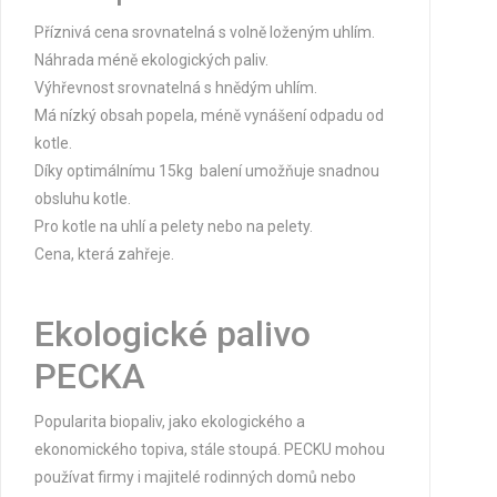
Příznivá cena srovnatelná s volně loženým uhlím.
Náhrada méně ekologických paliv.
Výhřevnost srovnatelná s hnědým uhlím.
Má nízký obsah popela, méně vynášení odpadu od
kotle.
Díky optimálnímu 15kg balení umožňuje snadnou
obsluhu kotle.
Pro kotle na
uhlí a pelety
nebo na
pelety
.
Cena, která zahřeje.
Ekologické palivo
PECKA
Popularita
biopaliv
, jako ekologického a
ekonomického topiva, stále stoupá.
PECKU
mohou
používat firmy i majitelé rodinných domů nebo