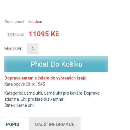
Dostupnost:
skladem
Původní
Aktuální
11095
Kč
13425
Kč
cena
cena
Množství:
byla:
je:
Přidat Do Košíku
13425 Kč.
11095 Kč.
Doprava autem s čelem do vybraných krajů
Katalogové číslo:
1945
Kategorie:
Černé uhlí
,
Černé uhlí pro kováře
,
Doprava
zdarma
,
Uhlí pro klasická kamna
Štítek:
černé uhlí
POPIS
DALŠÍ INFORMACE