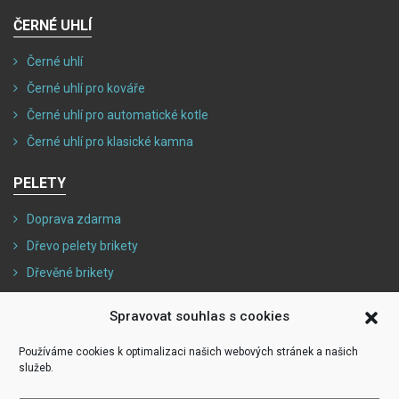
ČERNÉ UHLÍ
Černé uhlí
Černé uhlí pro kováře
Černé uhlí pro automatické kotle
Černé uhlí pro klasické kamna
PELETY
Doprava zdarma
Dřevo pelety brikety
Dřevěné brikety
Dřevěné pelety
Spravovat souhlas s cookies
HNĚDÉ UHLÍ
Používáme cookies k optimalizaci našich webových stránek a našich
služeb.
Hnědé uhlí