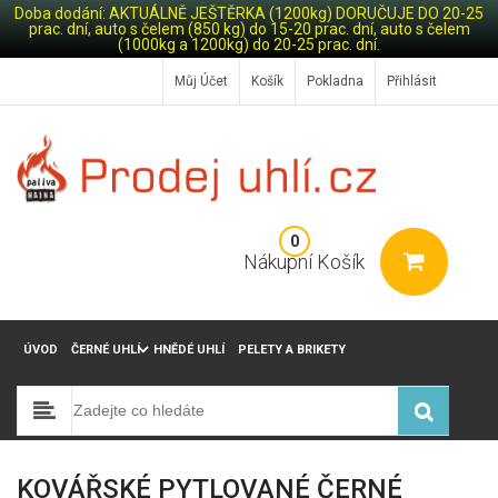
Doba dodání: AKTUÁLNĚ JEŠTĚRKA (1200kg) DORUČUJE DO 20-25
prac. dní, auto s čelem (850 kg) do 15-20 prac. dní, auto s čelem
(1000kg a 1200kg) do 20-25 prac. dní.
Můj Účet
Košík
Pokladna
Přihlásit
0
Nákupní Košík
ÚVOD
ČERNÉ UHLÍ
HNĚDÉ UHLÍ
PELETY A BRIKETY
KOVÁŘSKÉ PYTLOVANÉ ČERNÉ