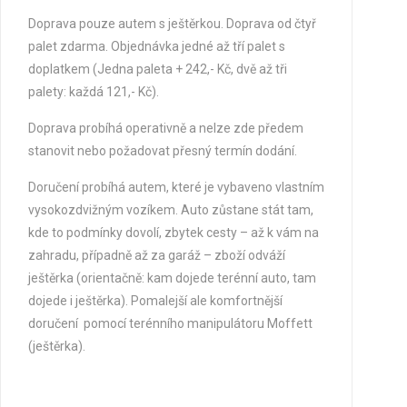
Doprava pouze autem s ještěrkou. Doprava od čtyř
palet zdarma. Objednávka jedné až tří palet s
doplatkem (Jedna paleta + 242,- Kč, dvě až tři
palety: každá 121,- Kč).
Doprava probíhá operativně a nelze zde předem
stanovit nebo požadovat přesný termín dodání.
Doručení probíhá autem, které je vybaveno vlastním
vysokozdvižným vozíkem. Auto zůstane stát tam,
kde to podmínky dovolí, zbytek cesty – až k vám na
zahradu, případně až za garáž – zboží odváží
ještěrka (orientačně: kam dojede terénní auto, tam
dojede i ještěrka). Pomalejší ale komfortnější
doručení pomocí terénního manipulátoru Moffett
(ještěrka).