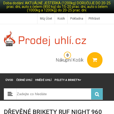
Doba dodání: AKTUÁLNĚ JEŠTĚRKA (1200kg) DORUČUJE DO 20-25
prac. dní, auto s čelem (850 kg) do 15-20 prac. dní, auto s čelem
(1000kg a 1200kg) do 20-25 prac. dní.
Můj Účet
Košík
Pokladna
Přihlásit
0
Nákupní Košík
ÚVOD
ČERNÉ UHLÍ
HNĚDÉ UHLÍ
PELETY A BRIKETY
DŘEVĚNÉ BRIKETY RUF NIGHT 960