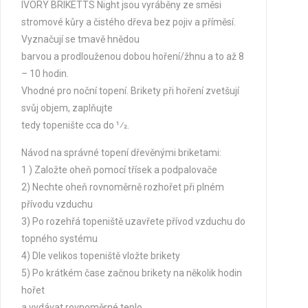
IVORY BRIKETTS Night
jsou vyráběny ze směsi
stromové kůry a čistého dřeva bez pojiv a příměsí.
Vyznačují se tmavě hnědou
barvou a prodlouženou dobou hoření/žhnu a to až 8
– 10 hodin.
Vhodné pro noční topení. Brikety při hoření zvetšují
svůj objem, zaplňujte
tedy topenište cca do 1⁄2.
Návod na správné topení dřevěnými briketami:
1 ) Založte oheň pomocí třísek a podpalovače
2) Nechte oheň rovnoměrně rozhořet při plném
přívodu vzduchu
3) Po rozehřá topeniště uzavřete přívod vzduchu do
topného systému
4) Dle velikos topeniště vložte brikety
5) Po krátkém čase začnou brikety na několik hodin
hořet
a vydávat rovnoměrné teplo