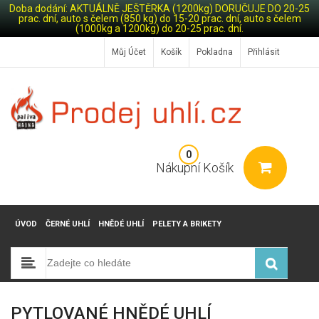
Doba dodání: AKTUÁLNĚ JEŠTĚRKA (1200kg) DORUČUJE DO 20-25
prac. dní, auto s čelem (850 kg) do 15-20 prac. dní, auto s čelem
(1000kg a 1200kg) do 20-25 prac. dní.
Můj Účet
Košík
Pokladna
Přihlásit
0
Nákupní Košík
ÚVOD
ČERNÉ UHLÍ
HNĚDÉ UHLÍ
PELETY A BRIKETY
PYTLOVANÉ HNĚDÉ UHLÍ