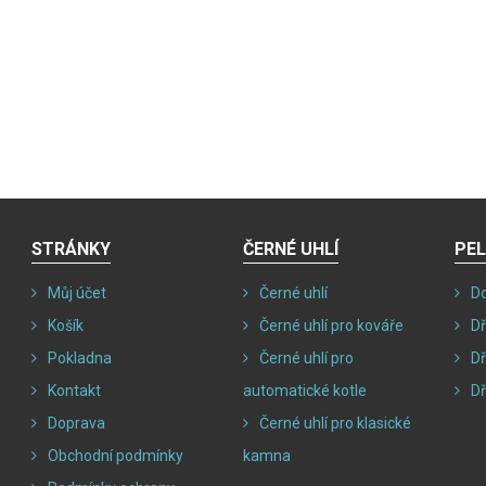
STRÁNKY
ČERNÉ UHLÍ
PE
Můj účet
Černé uhlí
D
Košík
Černé uhlí pro kováře
Dř
Pokladna
Černé uhlí pro
Dř
Kontakt
automatické kotle
Dř
Doprava
Černé uhlí pro klasické
Obchodní podmínky
kamna