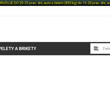
JE DO 20-25 prac. dní, auto s čelem (850 kg) do 15-20 prac. dní, aut
PELETY A BRIKETY