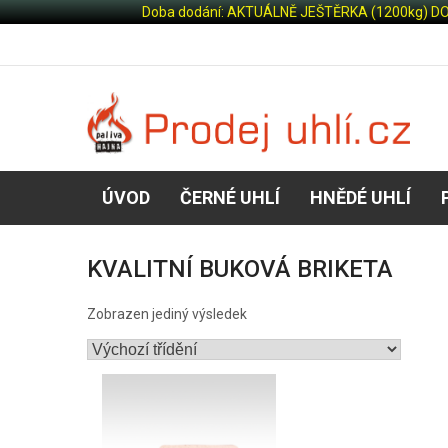
Doba dodání: AKTUÁLNĚ JEŠTĚRKA (1200kg) DORUČU
ÚVOD
ČERNÉ UHLÍ
HNĚDÉ UHLÍ
KVALITNÍ BUKOVÁ BRIKETA
Zobrazen jediný výsledek