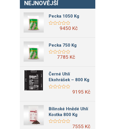
NEJNOVĚJŠÍ
Pecka 1050 Kg
Py
Le
2,
9450 Kč
10
Pecka 750 Kg
Br
7785 Kč
90
Černé Uhlí
10
Ekohrášek – 800 Kg
Hn
9195 Kč
RE
Kl
Kr
Bílinské Hnědé Uhlí
Kostka 800 Kg
7555 Kč