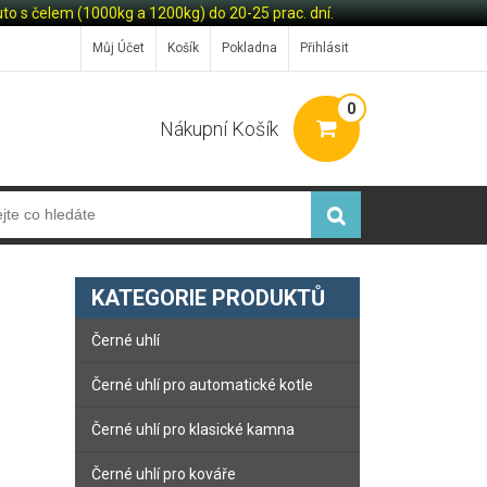
o s čelem (1000kg a 1200kg) do 20-25 prac. dní.
Můj Účet
Košík
Pokladna
Přihlásit
0
Nákupní Košík
KATEGORIE PRODUKTŮ
Černé uhlí
Černé uhlí pro automatické kotle
Černé uhlí pro klasické kamna
Černé uhlí pro kováře